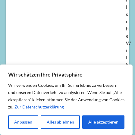
i
s
c
h
e
W
i
l
h
e
Wir schätzen Ihre Privatsphäre
l
Wir verwenden Cookies, um Ihr Surferlebnis zu verbessern
m
und unseren Datenverkehr zu analysieren. Wenn Sie auf „Alle
s
akzeptieren" klicken, stimmen Sie der Anwendung von Cookies
-
zu.
Zur Datenschutzerklärung
U
n
Anpassen
Alles ablehnen
Alle akzeptieren
i
v