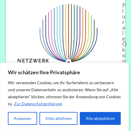
P
l
u
r
a
l
e
Ö
k
o
n
o
m
Wir schätzen Ihre Privatsphäre
i
k
Wir verwenden Cookies, um Ihr Surferlebnis zu verbessern
W
und unseren Datenverkehr zu analysieren. Wenn Sie auf „Alle
i
akzeptieren" klicken, stimmen Sie der Anwendung von Cookies
t
zu.
Zur Datenschutzerklärung
t
e
n
Anpassen
Alles ablehnen
Alle akzeptieren
/
H