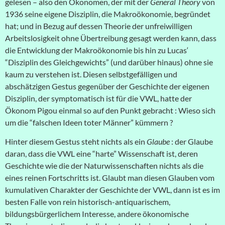
gelesen – also den Ökonomen, der mit der
General Theory
von
1936 seine eigene Disziplin, die Makroökonomie, begründet
hat; und in Bezug auf dessen Theorie der unfreiwilligen
Arbeitslosigkeit ohne Übertreibung gesagt werden kann, dass
die Entwicklung der Makroökonomie bis hin zu Lucas‘
“Disziplin des Gleichgewichts” (und darüber hinaus) ohne sie
kaum zu verstehen ist. Diesen selbstgefälligen und
abschätzigen Gestus gegenüber der Geschichte der eigenen
Disziplin, der symptomatisch ist für die VWL, hatte der
Ökonom Pigou einmal so auf den Punkt gebracht : Wieso sich
um die “falschen Ideen toter Männer” kümmern ?
Hinter diesem Gestus steht nichts als ein
Glaube
: der Glaube
daran, dass die VWL eine “harte” Wissenschaft ist, deren
Geschichte wie die der Naturwissenschaften nichts als die
eines reinen Fortschritts ist. Glaubt man diesen Glauben vom
kumulativen Charakter der Geschichte der VWL, dann ist es im
besten Falle von rein historisch-antiquarischem,
bildungsbürgerlichem Interesse, andere ökonomische