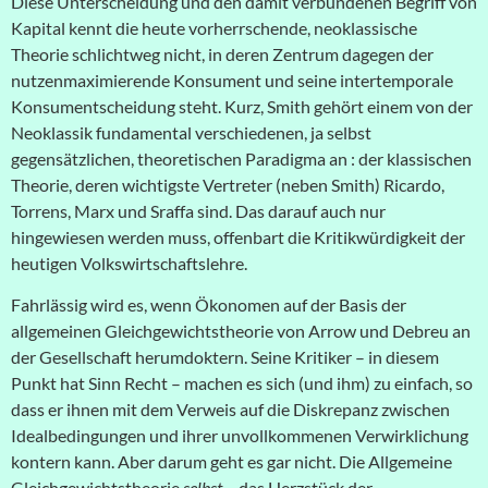
Diese Unterscheidung und den damit verbundenen Begriff von
Kapital kennt die heute vorherrschende, neoklassische
Theorie schlichtweg nicht, in deren Zentrum dagegen der
nutzenmaximierende Konsument und seine intertemporale
Konsumentscheidung steht. Kurz, Smith gehört einem von der
Neoklassik fundamental verschiedenen, ja selbst
gegensätzlichen, theoretischen Paradigma an : der klassischen
Theorie, deren wichtigste Vertreter (neben Smith) Ricardo,
Torrens, Marx und Sraffa sind. Das darauf auch nur
hingewiesen werden muss, offenbart die Kritikwürdigkeit der
heutigen Volkswirtschaftslehre.
Fahrlässig wird es, wenn Ökonomen auf der Basis der
allgemeinen Gleichgewichtstheorie von Arrow und Debreu an
der Gesellschaft herumdoktern. Seine Kritiker – in diesem
Punkt hat Sinn Recht – machen es sich (und ihm) zu einfach, so
dass er ihnen mit dem Verweis auf die Diskrepanz zwischen
Idealbedingungen und ihrer unvollkommenen Verwirklichung
kontern kann. Aber darum geht es gar nicht. Die Allgemeine
Gleichgewichtstheorie
selbst
– das Herzstück der