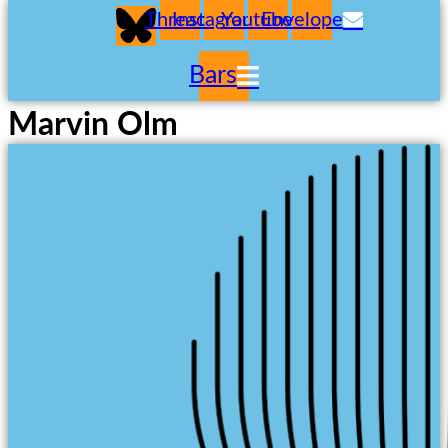
Threads
Instagram
Youtube
Envelope
Bars
Marvin Olm