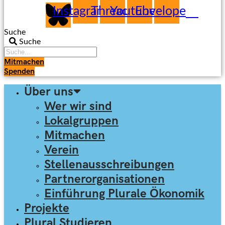
Instagram
Threads
Youtube
Envelope
Suche
Suche
Mitmachen
Spenden
Über uns
Wer wir sind
Lokalgruppen
Mitmachen
Verein
Stellen­ausschreibungen
Partner­organisationen
Einführung Plurale Ökonomik
Projekte
Plural Studieren