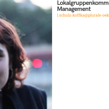
Lokalgruppenkommun
Management
l.schulz-koffka@plurale-oe