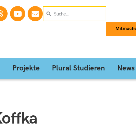
Mitmach
Projekte
Plural Studieren
News
offka