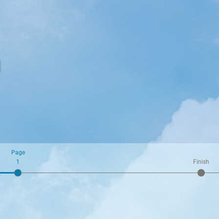
Page
1
Finish